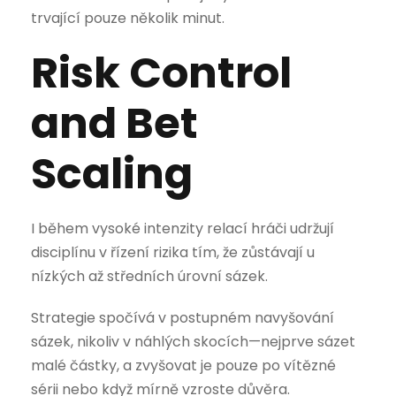
trvající pouze několik minut.
Kasyno Online w Polsce Bonusy i Free Spiny
Risk Control
Ice Casino PL: ? Recenzja i opinia o Ice Casino 2026
Ice Casino PL: ? Recenzja i opinia o Ice Casino 2026
and Bet
Betonred online casino pruvodce pro hrace z Ceska
Scaling
Interac Casino Canada: How Interac Works at Online 
Casino En Ligne Avec Cashlib Meilleures Plateformes 
I během vysoké intenzity relací hráči udržují
Casino En Ligne Avec Cashlib Meilleures Plateformes 
disciplínu v řízení rizika tím, že zůstávají u
Vulkan Bet: Quick‑Hit Slots That Keep You Coming Ba
nízkých až středních úrovní sázek.
Neon54: Mobile‑Ready Slots für schnelles Gameplay
Strategie spočívá v postupném navyšování
Richville Casino Review: Fast-Paced Slots and Quick 
sázek, nikoliv v náhlých skocích—nejprve sázet
malé částky, a zvyšovat je pouze po vítězné
King Billy Casino: Quick Wins, Big Thrills – Your Fast‑
sérii nebo když mírně vzroste důvěra.