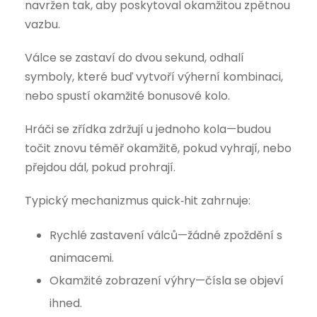
Sava Spin: Gaming Mobile‑First per Vittorie Veloci
navržen tak, aby poskytoval okamžitou zpětnou
vazbu.
Gomblingo Casino: Schnelle Gewinne und Hoch‑Intens
Válce se zastaví do dvou sekund, odhalí
Aviator Crash Game: Apuestas de Alta Intensidad pa
symboly, které buď vytvoří výherní kombinaci,
Stake Casino: The Short‑Play Edge for High‑Intensity
nebo spustí okamžité bonusové kolo.
Chicken Road Crash Game: Rask‑Tempo Chicken Cross
Hráči se zřídka zdržují u jednoho kola—budou
Neon54 Casino: Luci, Slot e Vincite Rapidissime
točit znovu téměř okamžitě, pokud vyhrají, nebo
přejdou dál, pokud prohrají.
Mr Bit Casino Review: Schnelle Slot‑Gewinne für den K
Typický mechanizmus quick‑hit zahrnuje:
FastPay Casino: Quick Wins and Fast Play for the On
Casino Castle: Quick‑Hit Slots y Juego Rápido para 
Rychlé zastavení válců—žádné zpoždění s
animacemi.
Jet Casino: The Quick‑Hit Gaming Hub for Speed‑Hun
Okamžité zobrazení výhry—čísla se objeví
Lucky Block Casino: Quick‑Hit Slots & Rapid Wins on 
ihned.
Universal Online Casino – Tez Gʻalabalar va Yuqori Int