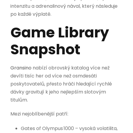
intenzitu a adrenalinový nával, který následuje
Sports Bet Online Casino : Gains Rapides et Jeu Expre
po každé výplatě.
Winbay Casino Review: Fast‑Paced Slots & Live Action 
Game Library
Pistolo – Il Casinò a Rapidità di Fuoco per Vincite Velo
Snapshot
BDM Bet Casino – The Ultimate Short‑Session Playgr
Golden Panda Casino – Jouw Quick‑Hit Slot & Table 
Gransino
nabízí obrovský katalog více než
Ritzo Casino: Szybkie wygrane i gra na wysokim pozi
devíti tisíc her od více než osmdesáti
Slotuna Casino: Gyors‑Tüzes Játék a Gyors Tempójú
poskytovatelů, přesto hráči hledající rychlé
dávky gravitují k jeho nejlepším slotovým
God of Coins Casino: Quick‑Play Slots & Instant Wins
titulům.
Golden Panda Casino: Quick‑Hit Slots and Lightning‑F
Mezi nejoblíbenější patří:
Beon Bet – Fast‑Paced Gaming for Quick Wins
Gates of Olympus 1000 – vysoká volatilita,
BassBet Casino Review – Rýchle automaty, Rýchla Rul