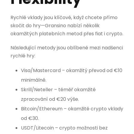
Rychlé vklady jsou klíčové, když chcete přímo
skočit do hry—Gransino nabízí několik
okamžitých platebních metod přes fiat i crypto.
Následující metody jsou oblíbené mezi nadšenci
rychlé hry:
Visa/Mastercard – okamžitý převod od €10
minimálně.
Skrill/Neteller – téměř okamžité
zpracování od €20 výše.
Bitcoin/Ethereum – okamžité crypto vklady
od €30.
USDT/Litecoin – crypto možnosti bez