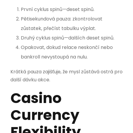
První cyklus spinů—deset spinů.
Pětisekundová pauza: zkontrolovat
zůstatek, přečíst tabulku výplat.
Druhý cyklus spinů—dalších deset spinů.
Opakovat, dokud relace neskončí nebo
bankroll nevystoupá na nulu.
Krátká pauza zajišťuje, že mysl zůstává ostrá pro
další dávku akce.
Casino
Currency
Flexibility