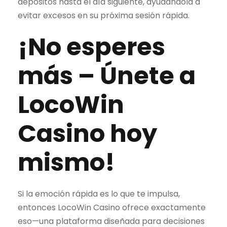
depósitos hasta el día siguiente, ayudándola a
evitar excesos en su próxima sesión rápida.
¡No esperes
más – Únete a
LocoWin
Casino hoy
mismo!
Si la emoción rápida es lo que te impulsa,
entonces LocoWin Casino ofrece exactamente
eso—una plataforma diseñada para decisiones