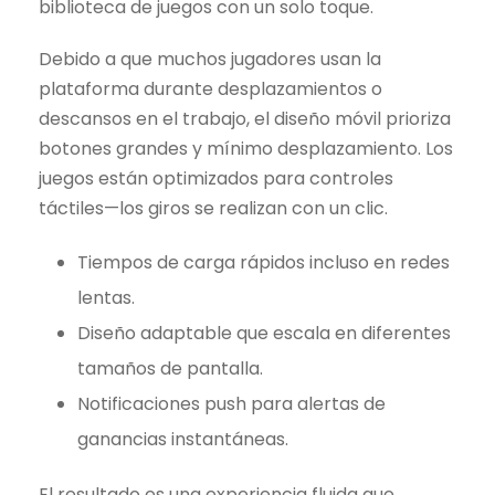
biblioteca de juegos con un solo toque.
Debido a que muchos jugadores usan la
plataforma durante desplazamientos o
descansos en el trabajo, el diseño móvil prioriza
botones grandes y mínimo desplazamiento. Los
juegos están optimizados para controles
táctiles—los giros se realizan con un clic.
Tiempos de carga rápidos incluso en redes
lentas.
Diseño adaptable que escala en diferentes
tamaños de pantalla.
Notificaciones push para alertas de
ganancias instantáneas.
El resultado es una experiencia fluida que