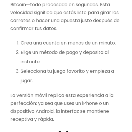
Vegasino Casino: Gyors‑Tűz Játékok és Gyors Nyerte
Bitcoin—todo procesado en segundos. Esta
velocidad significa que estás listo para girar los
SG Casino: Quick‑Hit Slots, Live Roulette & Rapid Pla
carretes o hacer una apuesta justo después de
Roobet: El Crypto Casino para Ganancias Rápidas y 
confirmar tus datos.
Lucky Wins Casino: Quick‑Fire Slots & Rapid Roulette 
Crea una cuenta en menos de un minuto.
National Casino: La Emoción del Fast‑Lane para los En
Elige un método de pago y deposita al
instante.
Magic Red Casino: Your Shortcut to Big Wins in Minut
Selecciona tu juego favorito y empieza a
Rizk Casino: Szybkie wygrane i sesje o wysokiej int
jugar.
Lucky Block Casino: Quick‑Hit Slots & Live Action for S
La versión móvil replica esta experiencia a la
Casinia Online Casino – Γρήγορο Παιχνίδι & Γρήγορα Κ
perfección; ya sea que uses un iPhone o un
Rickycasino: Fast‑Paced Slots & Live Action for Quick
dispositivo Android, la interfaz se mantiene
receptiva y rápida.
Lalabet: Quick Play Slots en Live Actie voor Korte Sess