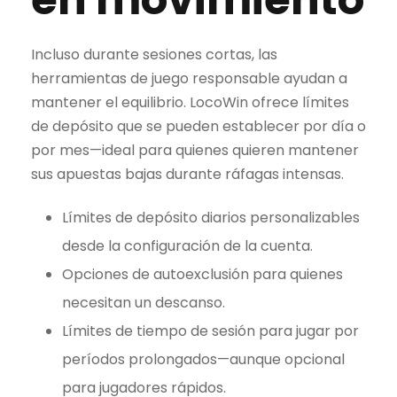
Incluso durante sesiones cortas, las
herramientas de juego responsable ayudan a
mantener el equilibrio. LocoWin ofrece límites
de depósito que se pueden establecer por día o
por mes—ideal para quienes quieren mantener
sus apuestas bajas durante ráfagas intensas.
Límites de depósito diarios personalizables
desde la configuración de la cuenta.
Opciones de autoexclusión para quienes
necesitan un descanso.
Límites de tiempo de sesión para jugar por
períodos prolongados—aunque opcional
para jugadores rápidos.