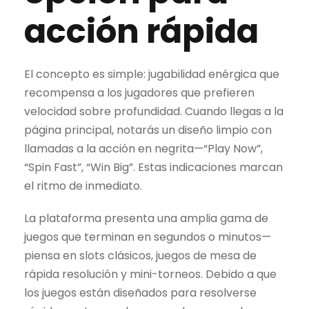
acción rápida
Sports Bet Online Casino : Gains Rapides et Jeu Expre
Winbay Casino Review: Fast‑Paced Slots & Live Action 
El concepto es simple: jugabilidad enérgica que
Pistolo – Il Casinò a Rapidità di Fuoco per Vincite Velo
recompensa a los jugadores que prefieren
BDM Bet Casino – The Ultimate Short‑Session Playgr
velocidad sobre profundidad. Cuando llegas a la
página principal, notarás un diseño limpio con
Golden Panda Casino – Jouw Quick‑Hit Slot & Table 
llamadas a la acción en negrita—“Play Now”,
Ritzo Casino: Szybkie wygrane i gra na wysokim pozi
“Spin Fast”, “Win Big”. Estas indicaciones marcan
el ritmo de inmediato.
Slotuna Casino: Gyors‑Tüzes Játék a Gyors Tempójú
La plataforma presenta una amplia gama de
God of Coins Casino: Quick‑Play Slots & Instant Wins
juegos que terminan en segundos o minutos—
Golden Panda Casino: Quick‑Hit Slots and Lightning‑F
piensa en slots clásicos, juegos de mesa de
rápida resolución y mini-torneos. Debido a que
Beon Bet – Fast‑Paced Gaming for Quick Wins
los juegos están diseñados para resolverse
BassBet Casino Review – Rýchle automaty, Rýchla Rul