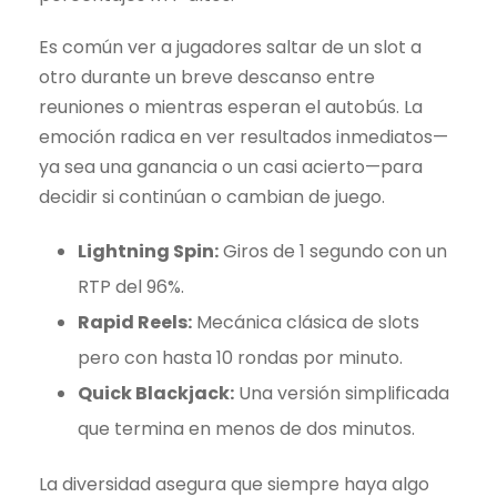
plataforma chinesa aposta Guide
Es común ver a jugadores saltar de un slot a
otro durante un breve descanso entre
Summary – 1939
reuniones o mientras esperan el autobús. La
plataforma chinesa aposta Guide
emoción radica en ver resultados inmediatos—
ya sea una ganancia o un casi acierto—para
News Update – 6975
decidir si continúan o cambian de juego.
Blog Post – 7003
Lightning Spin:
Giros de 1 segundo con un
Voodoo Casino: Quick‑Hit Slots, Lightning Roulette a
RTP del 96%.
f1 casino pruvodce pro ceske hrace a mobilni hrani
Rapid Reels:
Mecánica clásica de slots
Instant Casino Schweiz Erfahrungen und Bewertung v
pero con hasta 10 rondas por minuto.
Quick Blackjack:
Una versión simplificada
Instant Casino Schweiz Erfahrungen und Bewertung v
que termina en menos de dos minutos.
Energy Casino Polska ? Kod Promocyjny 2026
La diversidad asegura que siempre haya algo
Energy Casino Polska ? Kod Promocyjny 2026