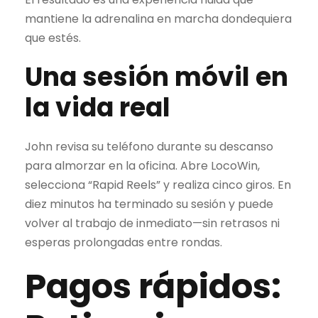
mantiene la adrenalina en marcha dondequiera
que estés.
Una sesión móvil en
la vida real
John revisa su teléfono durante su descanso
para almorzar en la oficina. Abre LocoWin,
selecciona “Rapid Reels” y realiza cinco giros. En
diez minutos ha terminado su sesión y puede
volver al trabajo de inmediato—sin retrasos ni
esperas prolongadas entre rondas.
Pagos rápidos: