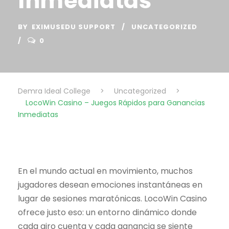
Inmediatas
United Casino: Quick Spin Thrills for Fast‑Paced Playe
Cazeus Casino: Szybkie wygrane i sloty o wysokiej i
BY
EXIMUSEDU SUPPORT
UNCATEGORIZED
0
Rainbet Casino: Fast-Paced Slots and Quick Wins for
CloudBet Casino – Quick‑Fire Slots, Live Games & Cr
Casinolo Casino – Slot Quick‑Play e Vittorie Rapide pe
Demra Ideal College
>
Uncategorized
>
LocoWin Casino – Juegos Rápidos para Ganancias
Spinner Casino: Quick Spin Thrills for High‑Intensity Pl
Inmediatas
Chicken Road: Quick‑Hit Crash Game for Fast‑Paced 
BDM Bet Casino Review: Magas‑Intenzitású nyerőgé
Pokiesgg Casino: Quick‑Hit Slots and Intense Mobile P
En el mundo actual en movimiento, muchos
jugadores desean emociones instantáneas en
Fortune Play: Quick‑Hit Slots & Rapid Wins on the Go
lugar de sesiones maratónicas. LocoWin Casino
National Casino: Quick Wins and Fast‑Paced Gamepla
ofrece justo eso: un entorno dinámico donde
cada giro cuenta y cada ganancia se siente