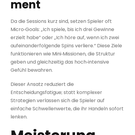
ment
Dragonslots Casino Review: Quick Wins and Intense S
WinSpark Mobile Casino: Quick Wins on the Go
Da die Sessions kurz sind, setzen Spieler oft
Casinol: Quick Wins en High‑Intensity Slot Play voor
Micro‑Goals: „Ich spiele, bis ich drei Gewinne
erzielt habe“ oder „Ich höre auf, wenn ich zwei
Bull Casino – Quick Spin, Big Thrill: Ein Leitfaden für
aufeinanderfolgende Spins verliere.“ Diese Ziele
Betsio Slots & Instant-Win Games: Quick Play for Qu
funktionieren wie Mini‑Missionen, die Struktur
geben und gleichzeitig das hoch‑intensive
BassBet Casino: Una experiencia de tragamonedas y 
Gefühl bewahren.
Bruce Bet – Quick‑Play Slots & Live Action dla szybki
Dieser Ansatz reduziert die
Casino4U – Fast‑Paced Slots & Instant Crypto Wins
Entscheidungsfatigue; statt komplexer
Gransino Casino: Rychlé výhry a bleskové sloty
Strategien verlassen sich die Spieler auf
einfache Schwellenwerte, die ihr Handeln sofort
Golden Panda Casino: Quick Wins & High‑Intensity Se
lenken.
test123123
ঈদের ছুটির বিজ্ঞপ্তিঃ শবে ক্বদর ও ইদুল ফিতর উপলক্ষ্যে আজ ১৬ মার্চ, ২০