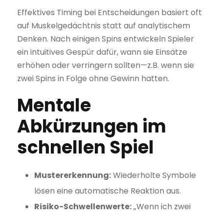
Effektives Timing bei Entscheidungen basiert oft
auf Muskelgedächtnis statt auf analytischem
Denken. Nach einigen Spins entwickeln Spieler
ein intuitives Gespür dafür, wann sie Einsätze
erhöhen oder verringern sollten—z.B. wenn sie
zwei Spins in Folge ohne Gewinn hatten.
Mentale
Abkürzungen im
schnellen Spiel
Mustererkennung:
Wiederholte Symbole
lösen eine automatische Reaktion aus.
Risiko-Schwellenwerte:
„Wenn ich zwei