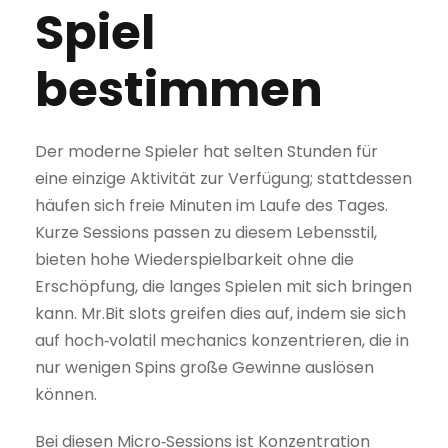
Spiel
Lunubet Casino: Quick‑Fire Slots und Live‑Action für d
bestimmen
Vinci Spin Casino – Quick‑Fire Slots pro hráče s vysok
Stay Casino: Quick‑Hit Slots and Fast‑Track Wins for
Irwin Casino: Quick‑Hit Slots i Szybkie Wygrane dla
Der moderne Spieler hat selten Stunden für
eine einzige Aktivität zur Verfügung; stattdessen
Irwin Casino: Szybkie wygrane dla nowoczesnego gra
häufen sich freie Minuten im Laufe des Tages.
Fair Go Casino: Quick‑Hit Slots and Rapid Wins for th
Kurze Sessions passen zu diesem Lebensstil,
bieten hohe Wiederspielbarkeit ohne die
OhMySpins Casino – Quick Spin Thrills and Instant Wi
Erschöpfung, die langes Spielen mit sich bringen
Methmeth – Quick‑Hit Casino for Rapid Winners
kann. Mr.Bit slots greifen dies auf, indem sie sich
auf hoch‑volatil mechanics konzentrieren, die in
OneDun Casino: Quick Spins, Instant Wins, en High‑Int
nur wenigen Spins große Gewinne auslösen
MateSlots Online Casino: Quick Wins and High‑Intensi
können.
ProntoBet Casino – Quick Play Slots & Rapid Wins v
Bei diesen Micro‑Sessions ist Konzentration