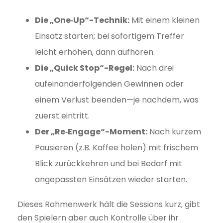
Die „One‑Up“-Technik:
Mit einem kleinen
Einsatz starten; bei sofortigem Treffer
leicht erhöhen, dann aufhören.
Die „Quick Stop“-Regel:
Nach drei
aufeinanderfolgenden Gewinnen oder
einem Verlust beenden—je nachdem, was
zuerst eintritt.
Der „Re‑Engage“-Moment:
Nach kurzem
Pausieren (z.B. Kaffee holen) mit frischem
Blick zurückkehren und bei Bedarf mit
angepassten Einsätzen wieder starten.
Dieses Rahmenwerk hält die Sessions kurz, gibt
den Spielern aber auch Kontrolle über ihr