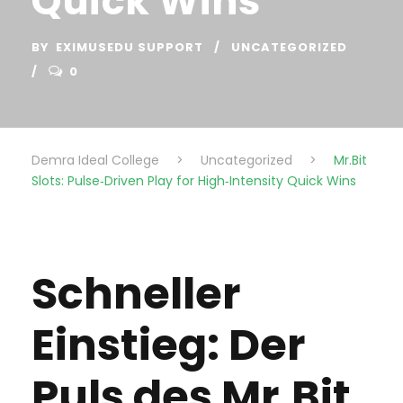
Quick Wins
United Casino: Quick Spin Thrills for Fast‑Paced Playe
Cazeus Casino: Szybkie wygrane i sloty o wysokiej i
BY
EXIMUSEDU SUPPORT
UNCATEGORIZED
0
Rainbet Casino: Fast-Paced Slots and Quick Wins for
CloudBet Casino – Quick‑Fire Slots, Live Games & Cr
Casinolo Casino – Slot Quick‑Play e Vittorie Rapide pe
Demra Ideal College
>
Uncategorized
>
Mr.Bit
Slots: Pulse‑Driven Play for High‑Intensity Quick Wins
Spinner Casino: Quick Spin Thrills for High‑Intensity Pl
Chicken Road: Quick‑Hit Crash Game for Fast‑Paced 
BDM Bet Casino Review: Magas‑Intenzitású nyerőgé
Schneller
Pokiesgg Casino: Quick‑Hit Slots and Intense Mobile P
Einstieg: Der
Fortune Play: Quick‑Hit Slots & Rapid Wins on the Go
National Casino: Quick Wins and Fast‑Paced Gamepla
Puls des Mr.Bit