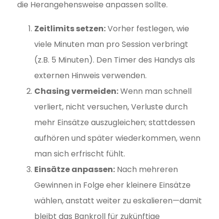
die Herangehensweise anpassen sollte.
Zeitlimits setzen:
Vorher festlegen, wie
viele Minuten man pro Session verbringt
(z.B. 5 Minuten). Den Timer des Handys als
externen Hinweis verwenden.
Chasing vermeiden:
Wenn man schnell
verliert, nicht versuchen, Verluste durch
mehr Einsätze auszugleichen; stattdessen
aufhören und später wiederkommen, wenn
man sich erfrischt fühlt.
Einsätze anpassen:
Nach mehreren
Gewinnen in Folge eher kleinere Einsätze
wählen, anstatt weiter zu eskalieren—damit
bleibt das Bankroll für zukünftige