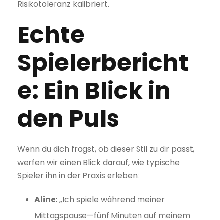
Risikotoleranz kalibriert.
Echte
Spielerbericht
e: Ein Blick in
den Puls
Wenn du dich fragst, ob dieser Stil zu dir passt,
werfen wir einen Blick darauf, wie typische
Spieler ihn in der Praxis erleben:
Aline:
„Ich spiele während meiner
Mittagspause—fünf Minuten auf meinem