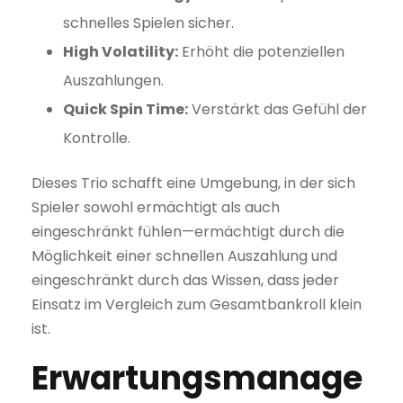
Slottyway Casino: Oficjalna Strona i Zaklady Sportow
schnelles Spielen sicher.
Slottyway Casino: Oficjalna Strona i Zaklady Sportow
High Volatility:
Erhöht die potenziellen
Auszahlungen.
Ivbiet Casino – Quick Wins and Fast-Paced Action
Quick Spin Time:
Verstärkt das Gefühl der
Najlepsze Sloty, Blackjack i Free Spins w Polsce
Kontrolle.
Najlepsze Sloty, Blackjack i Free Spins w Polsce
Dieses Trio schafft eine Umgebung, in der sich
LocoWin Casino – Juegos Rápidos para Ganancias I
Spieler sowohl ermächtigt als auch
What Makes Modern Online Casinos So https://testte
eingeschränkt fühlen—ermächtigt durch die
Möglichkeit einer schnellen Auszahlung und
Mr.Bit Slots: Pulse‑Driven Play for High‑Intensity Quick
eingeschränkt durch das Wissen, dass jeder
Roobet Online: Dominando Ganancias Rápidas para Se
Einsatz im Vergleich zum Gesamtbankroll klein
ist.
Nomini Casino – Quick‑Hit Slots & Instant Wins for th
Erwartungsmanage
Golden Star Casino: Mobile Slots that Deliver Rapid W