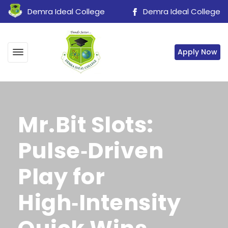
Red Stag Casino – Quick‑Hit Slots & Fast Wins for M
নোটিশঃ
Demra Ideal College
Demra Ideal College
Chicken Road: The Fast-Paced Crash Game That Ke
La Riviera Casino : Quick‑Game Thrills pour les Joueu
Apply Now
Vinci Spin – Mastering Controlled Risk in Slot Play
TikiTaka Casino – Quick Wins & High‑Intensity Play o
Chicken Road Game : Action rapide pour des gains r
Mr.Bit Slots:
Bet Hall Online Casino: Ganancias Rápidas y Slots de 
Pulse‑Driven
Lucky Star Casino: Mastering Quick‑Hit Sessions for Ins
Play for
Royal Reels 17 Casino – Quick‑Hit Slot Action for Fast
High‑Intensity
Pistolo Casino: Ekscytujące Quick‑Hit dla szybkiego g
FelixSpin Casino: Quick‑Fire Slots für den Hustling Play