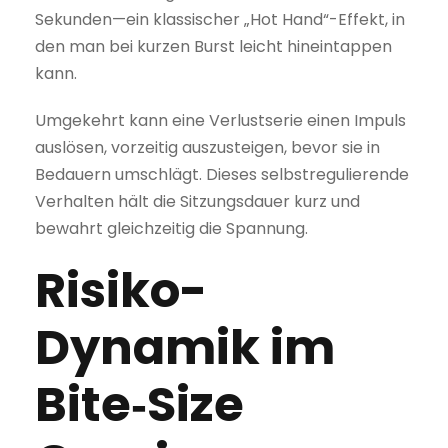
Sekunden—ein klassischer „Hot Hand“-Effekt, in
Casino Roobet en France
den man bei kurzen Burst leicht hineintappen
Stake Casino: Mestre i korte, høj‑intensitet sessioner 
kann.
Simsinos Online Casino Review : Jeu Rapide, Gains Exp
Umgekehrt kann eine Verlustserie einen Impuls
auslösen, vorzeitig auszusteigen, bevor sie in
Slotrush Mobile Slot Rush – Snelle Winsten, Directe S
Bedauern umschlägt. Dieses selbstregulierende
Stardust Casino – Quick‑Hit Gaming for the Fast‑Pac
Verhalten hält die Sitzungsdauer kurz und
bewahrt gleichzeitig die Spannung.
BetOnRed Casino Online fuer Spieler in der Schweiz
Risiko-
Holy Luck Casino – Quick‑Hit Slots, Razendsnelle Win
Casino BassBet: prakticky pruvodce pro nove hrace
Dynamik im
Casino BassBet: prakticky pruvodce pro nove hrace
Bite‑Size
Stake Casino: Dit Mobile Gaming Hub for Hurtige Gev
Kasyno Online w Polsce Bonusy i Free Spiny