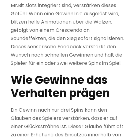
Mr.Bit slots integriert sind, verstärken dieses
plataforma chinesa aposta Guide
Gefühl. Wenn eine Gewinnlinie ausgelöst wird,
blitzen helle Animationen über die Walzen,
Summary – 1939
gefolgt von einem Crescendo an
plataforma chinesa aposta Guide
Soundeffekten, die den Sieg sofort signalisieren.
Dieses sensorische Feedback verstärkt den
News Update – 6975
Wunsch nach schnellen Gewinnen und hält die
Blog Post – 7003
Spieler für ein oder zwei weitere Spins im Spiel.
Voodoo Casino: Quick‑Hit Slots, Lightning Roulette a
Wie Gewinne das
f1 casino pruvodce pro ceske hrace a mobilni hrani
Verhalten prägen
Instant Casino Schweiz Erfahrungen und Bewertung v
Instant Casino Schweiz Erfahrungen und Bewertung v
Ein Gewinn nach nur drei Spins kann den
Glauben des Spielers verstärken, dass er auf
Energy Casino Polska ? Kod Promocyjny 2026
einer Glückssträhne ist. Dieser Glaube führt oft
Energy Casino Polska ? Kod Promocyjny 2026
zu einer Erhöhung des Einsatzes innerhalb von