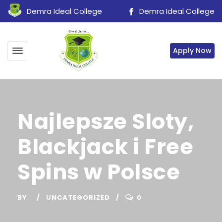
Red Stag Casino – Quick‑Hit Slots & Fast Wins for M
নোটিশঃ
Demra Ideal College
Demra Ideal College
Chicken Road: The Fast-Paced Crash Game That Ke
La Riviera Casino : Quick‑Game Thrills pour les Joueu
Apply Now
Vinci Spin – Mastering Controlled Risk in Slot Play
TikiTaka Casino – Quick Wins & High‑Intensity Play o
Chicken Road Game : Action rapide pour des gains r
Najlepsze Sloty,
Bet Hall Online Casino: Ganancias Rápidas y Slots de 
Blackjack i Free
Lucky Star Casino: Mastering Quick‑Hit Sessions for Ins
Spins w Polsce
Royal Reels 17 Casino – Quick‑Hit Slot Action for Fast
Pistolo Casino: Ekscytujące Quick‑Hit dla szybkiego g
BY
UNCATEGORIZED
0
FelixSpin Casino: Quick‑Fire Slots für den Hustling Play