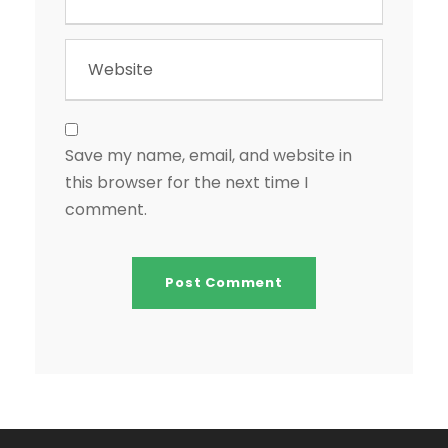
Save my name, email, and website in
this browser for the next time I
comment.