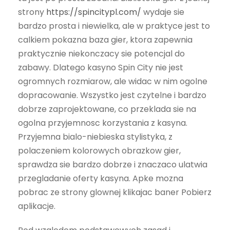
strony
https://spincitypl.com/
wydaje sie
plataforma chinesa aposta Guide
bardzo prosta i niewielka, ale w praktyce jest to
calkiem pokazna baza gier, ktora zapewnia
Summary – 1939
praktycznie niekonczacy sie potencjal do
plataforma chinesa aposta Guide
zabawy. Dlatego kasyno Spin City nie jest
News Update – 6975
ogromnych rozmiarow, ale widac w nim ogolne
dopracowanie. Wszystko jest czytelne i bardzo
Blog Post – 7003
dobrze zaprojektowane, co przeklada sie na
Voodoo Casino: Quick‑Hit Slots, Lightning Roulette a
ogolna przyjemnosc korzystania z kasyna.
Przyjemna bialo-niebieska stylistyka, z
f1 casino pruvodce pro ceske hrace a mobilni hrani
polaczeniem kolorowych obrazkow gier,
Instant Casino Schweiz Erfahrungen und Bewertung v
sprawdza sie bardzo dobrze i znaczaco ulatwia
przegladanie oferty kasyna. Apke mozna
Instant Casino Schweiz Erfahrungen und Bewertung v
pobrac ze strony glownej klikajac baner Pobierz
Energy Casino Polska ? Kod Promocyjny 2026
aplikacje.
Energy Casino Polska ? Kod Promocyjny 2026