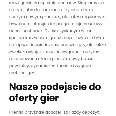
szczegolnie w aspekcie bonusow. Skupiamy sie
777 Casino – Quick‑Hit Slots und Schnelle Gewinne 
na tym, aby dostarczac korzysci nie tylko
Axe Casino: Quick‑Hit Slots and Rapid Wins for Short‑
naszym nowym graczom, ale takze regularnym
bywalcom, oferujac im program lojalnosciowy i
Sugar Rush 1000: Piccoli‑Grandi Dolci per Giocare V
bonus cashback. Dzieki uzyskanym w ten
MrPacho Casino : L’expérience de jeu basée sur le r
sposob korzysciom gracz moze liczyc nie tylko
na lepsze doswiadczenia podczas gry, ale takze
MyStake Casino: Schnelle Gewinne, Sofortiges Spiel 
zwieksza swoje szanse na wygrana. Laczymy
Grande Vegas Casino: Quick‑Hit Slots & Instant Wins 
rozbudowana oferte gier, etapowy bonus
powitalny, dynamiczne turnieje i wygode
NV Online Casino: Quick‑Hit Slots un Zibens Spēle
mobilnej gry.
Tropica Online Casino: Slots Mobile‑First y Ganancias
Nasze podejscie do
Slotexo : La puissance du Quick‑Hit pour des sensati
oferty gier
Bet On Red – Rychlé herní prostředí s automaty pro 
Rocket Spin Casino Review – Quick‑Hit Play & Instant T
Premia przyznaje dodatek za kazdy depozyt