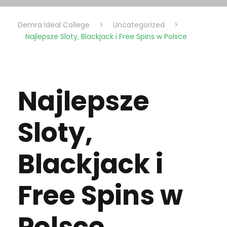
United Casino: Quick Spin Thrills for Fast‑Paced Playe
Demra Ideal College
>
Uncategorized
>
Cazeus Casino: Szybkie wygrane i sloty o wysokiej i
Najlepsze Sloty, Blackjack i Free Spins w Polsce
Rainbet Casino: Fast-Paced Slots and Quick Wins for
CloudBet Casino – Quick‑Fire Slots, Live Games & Cr
Casinolo Casino – Slot Quick‑Play e Vittorie Rapide pe
Najlepsze
Spinner Casino: Quick Spin Thrills for High‑Intensity Pl
Sloty,
Chicken Road: Quick‑Hit Crash Game for Fast‑Paced 
BDM Bet Casino Review: Magas‑Intenzitású nyerőgé
Blackjack i
Pokiesgg Casino: Quick‑Hit Slots and Intense Mobile P
Free Spins w
Fortune Play: Quick‑Hit Slots & Rapid Wins on the Go
National Casino: Quick Wins and Fast‑Paced Gamepla
Polsce